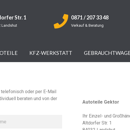
orfer Str. 1
0871 / 207 33 48
 Landshut
Verkauf & Beratung
OTEILE
KFZ-WERKSTATT
GEBRAUCHTWAG
Unsere Anschr
 telefonisch oder per E-Mail
dividuell beraten und von der
Autoteile Gektor
Ihr Einzel- und Großhänd
Altdorfer Str. 1
84032 Landshut