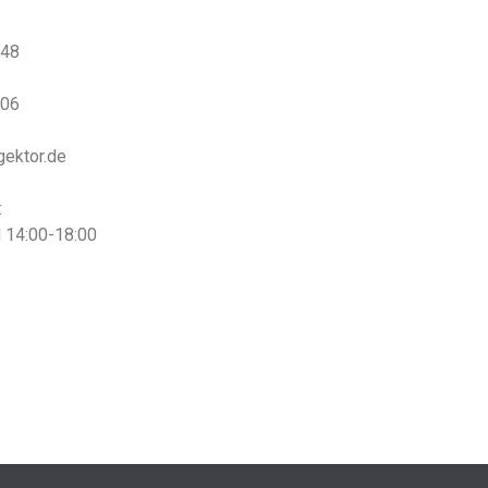
 48
 06
gektor.de
:
d 14:00-18:00
u uns